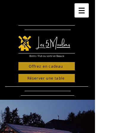
​Les 5 Moulins
Bistro / Pub ou sortir en Beauce
Offrez en cadeau
Réserver une table