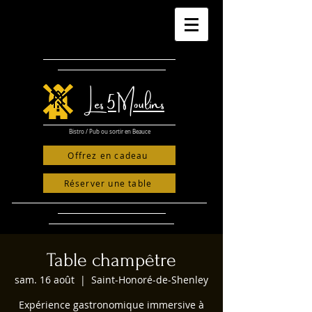
​Les 5 Moulins
Bistro / Pub ou sortir en Beauce
Offrez en cadeau
Réserver une table
Table champêtre
sam. 16 août
  |  
Saint-Honoré-de-Shenley
Expérience gastronomique immersive à