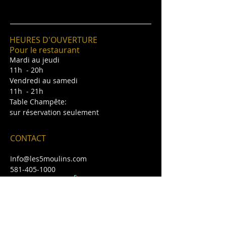
HEURES D'OUVERTURE
Pour le restaurant
Mardi au jeudi
11h - 20h
Vendredi au samedi
11h - 21h
Table Champête:
sur réservation seulement
CONTACT
Info@les5moulins.com
581-405-1000
À mi-chemin entre St-Georges et
Thetford Mines