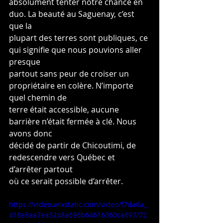
absolument tenter notre chance en 
duo. La beauté au Saguenay, c’est 
que la
plupart des terres sont publiques, ce 
qui signifie que nous pouvions aller 
presque
partout sans peur de croiser un 
propriétaire en colère. N’importe 
quel chemin de
terre était accessible, aucune 
barrière n’était fermée à clé. Nous 
avons donc
décidé de partir de Chicoutimi, de 
redescendre vers Québec et 
d’arrêter partout
où ce serait possible d’arrêter.
https://video.wixstatic.com/video/f7da6a_
418e8aa7ea3248a696b64616360ca697/72