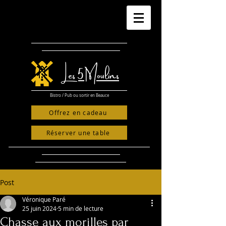
​Les 5 Moulins
Bistro / Pub ou sortir en Beauce
Offrez en cadeau
Réserver une table
Post
Véronique Paré
25 juin 2024
5 min de lecture
Chasse aux morilles par