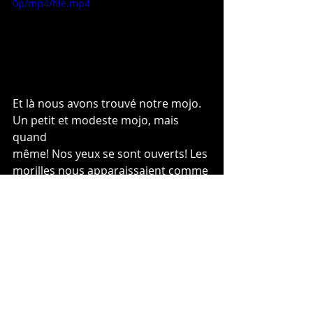
0p/mp4/file.mp4
Et là nous avons trouvé notre mojo. 
Un petit et modeste mojo, mais 
quand
même! Nos yeux se sont ouverts! Les 
morilles nous apparaissaient comme
illuminées par la lumière divine (lol)! 
Comme si tout à coup, c’était facile 
de les
voir. Laurie était devenue la pro du 
terrain. Elle était capable de 
reconnaître un
bon environnement à morilles à un 
moins bon environnement à 