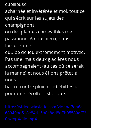
cueilleuse
acharnée et invétérée et moi, tout ce 
qui s’écrit sur les sujets des 
champignons
ou des plantes comestibles me 
passionne. À nous deux, nous 
faisions une
équipe de feu extrêmement motivée. 
Pas une, mais deux glacières nous
accompagnaient (au cas où ce serait 
la manne) et nous étions prêtes à 
nous
battre contre pluie et « bébittes » 
pour une récolte historique.
https://video.wixstatic.com/video/f7da6a_
68949bd518e84d15b8e8ed8d7b95580e/72
0p/mp4/file.mp4