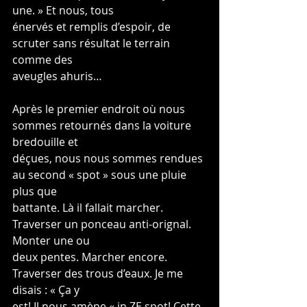
une. » Et nous, tous
énervés et remplis d’espoir, de 
scruter sans résultat le terrain 
comme des
aveugles ahuris…
Après le premier endroit où nous 
sommes retournés dans la voiture 
bredouille et
déçues, nous nous sommes rendues 
au second « spot » sous une pluie 
plus que
battante. Là il fallait marcher. 
Traverser un ponceau anti-orignal. 
Monter une ou
deux pentes. Marcher encore. 
Traverser des trous d’eaux. Je me 
disais : « Ça y
est! Il nous amène « in ZE spot! Cette 